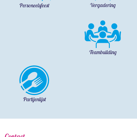
Vergadering
Personeelsfeest
Teambuilding
Partijenlijst
Contact