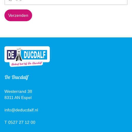
Verzenden
De Ducdalf
Westerrand 38
8311 AN Espel
info@deducdalf.nl
T 0527 27 12 00